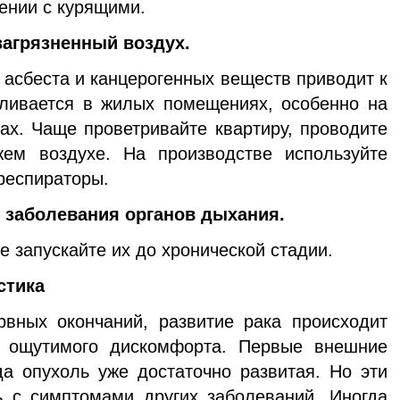
ении с курящими.
загрязненный воздух.
 асбеста и канцерогенных веществ приводит к
пливается в жилых помещениях, особенно на
ах. Чаще проветривайте квартиру, проводите
ем воздухе. На производстве используйте
респираторы.
 заболевания органов дыхания.
е запускайте их до хронической стадии.
стика
рвных окончаний, развитие рака происходит
и ощутимого дискомфорта. Первые внешние
да опухоль уже достаточно развитая. Но эти
ь с симптомами других заболеваний. Иногда