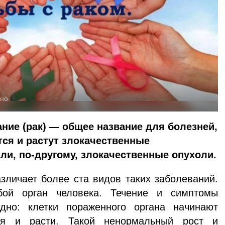
сно
ние (рак) — общее название для болезней,
ся и растут злокачественные
ли, по-другому, злокачественные опухоли.
личает более ста видов таких заболеваний.
бой орган человека. Течение и симптомы
дно: клетки пораженного органа начинают
ься и расти. Такой ненормальный рост и