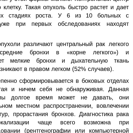
 клетку. Такая опухоль быстро растет и дает
их стадиях роста. У 6 из 10 больных с
уже при первых обследованиях находят
пухоли различают центральный рак легкого
средние бронхи в «корне легкого») и
ает мелкие бронхи и дыхательную ткань
зникают в правом легком (52% случаев).
епенно сформировывается в боковых отделах
тая и ничем себя не обнаруживая. Данная
омы долгое время может не давать, они
ьном местном распространении, вовлечении
тур, прорастания бронхов. Диагностика рака
окализации чаще всего возможна при
овании (рентгенографии или компьютерной