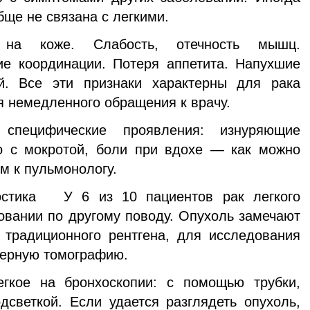
бще не связана с легкими.
на коже. Слабость, отечность мышц.
ие координации. Потеря аппетита. Напухшие
. Все эти признаки характерны для рака
ля немедленного обращения к врачу.
специфические проявления: изнуряющие
о с мокротой, боли при вдохе — как можно
м к пульмонологу.
остика У 6 из 10 пациентов рак легкого
овании по другому поводу. Опухоль замечают
традиционного рентгена, для исследования
терную томографию.
гкое на бронхоскопии: с помощью трубки,
светкой. Если удается разглядеть опухоль,