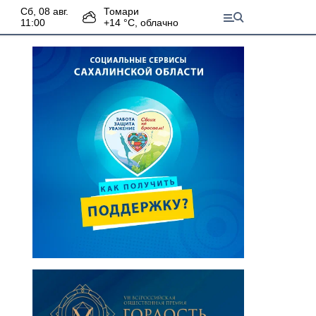
сб, 08 авг.
Томари
11:00
+
14
°С,
облачно