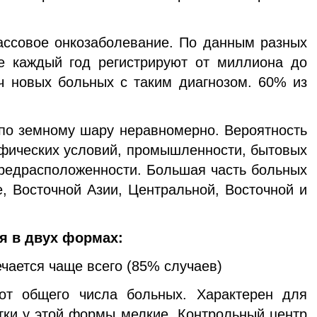
совое онкозаболевание. По данным разных
е каждый год регистрируют от миллиона до
ч новых больных с таким диагнозом. 60% из
 по земному шару неравномерно. Вероятность
рафических условий, промышленности, бытовых
предрасположенности. Большая часть больных
, Восточной Азии, Центральной, Восточной и
я в двух формах:
чается чаще всего (85% случаев)
т общего числа больных. Характерен для
тки у этой формы мелкие. Контрольный центр