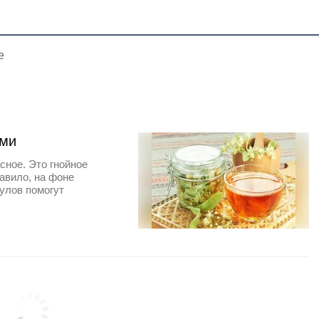
е
ами
сное. Это гнойное
авило, на фоне
улов помогут