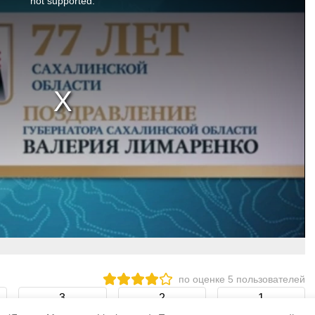
not supported.
по оценке
5
пользователей
3
2
1