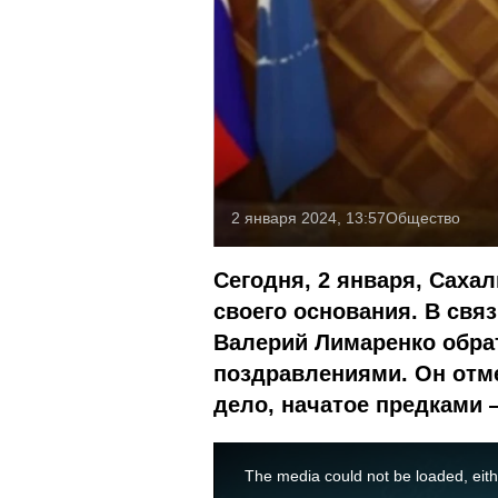
2 января 2024, 13:57
Общество
Сегодня, 2 января, Сахал
своего основания. В связ
Валерий Лимаренко обра
поздравлениями. Он отм
дело, начатое предками 
This
is
a
The media could not be loaded, eith
modal
window.