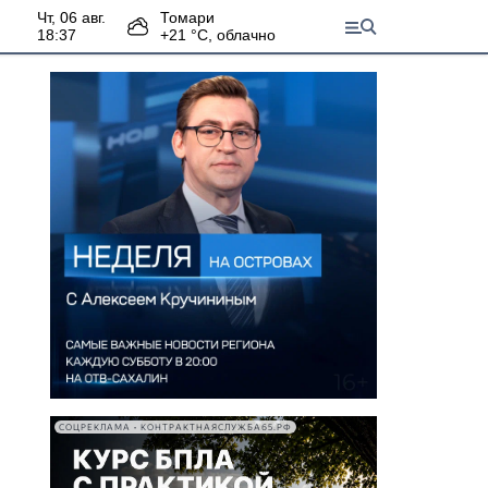
чт, 06 авг.
Томари
18:37
+
21
°С,
облачно
СОЦРЕКЛАМА • КОНТРАКТНАЯСЛУЖБА65.РФ