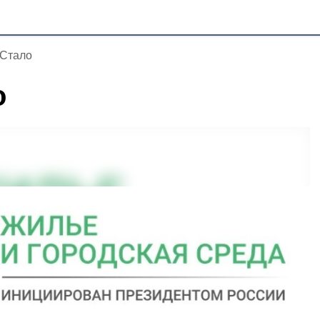
 Стало
о