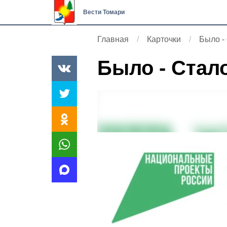
Вести Томари
Главная
Карточки
Было -
Было - Стал