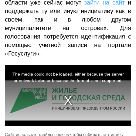
области уже сейчас могут
зайти на сайт
и
поддержать ту или иную инициативу как в
своем, так и в любом другом
муниципалитете на островах. Для
голосования потребуется идентификация с
помощью учетной записи на портале
«Госуслуги».
This
is
a
The media could not be loaded, either because the server
modal
window.
or network failed or because the format is not supported.
Cайт использует файлы cookies чтобы собирать статистику