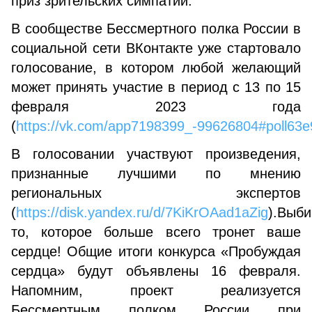
приз зрительских симпатий.
В сообществе Бессмертного полка России в
социальной сети ВКонтакте уже стартовало
голосование, в котором любой желающий
может принять участие в период с 13 по 15
февраля 2023 года
(
https://vk.com/app7198399_-99626804#poll63
В голосовании участвуют произведения,
признанные лучшими по мнению
региональных экспертов
(
https://disk.yandex.ru/d/7KiKrOAad1aZig
).Выби
то, которое больше всего тронет ваше
сердце! Общие итоги конкурса «Пробуждая
сердца» будут объявлены 16 февраля.
Напомним, проект реализуется
Бессмертным полком России при