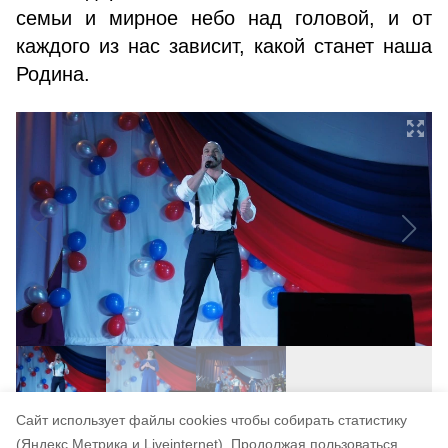
семьи и мирное небо над головой, и от
каждого из нас зависит, какой станет наша
Родина.
Cайт использует файлы cookies чтобы собирать статистику
Авторы:
Ольга Титова
(Яндекс.Метрика и Liveinternet).
Продолжая пользоваться