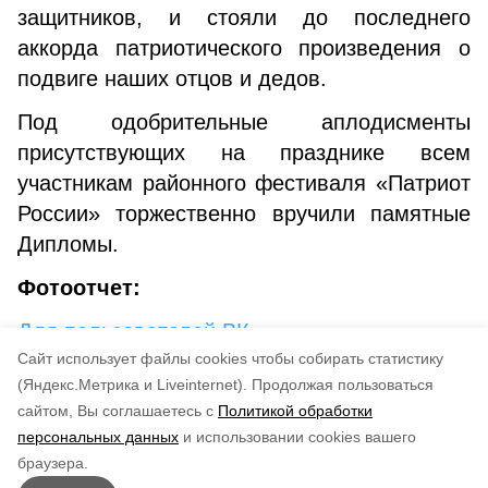
защитников, и стояли до последнего
аккорда патриотического произведения о
подвиге наших отцов и дедов.
Под одобрительные аплодисменты
присутствующих на празднике всем
участникам районного фестиваля «Патриот
России» торжественно вручили памятные
Дипломы.
Фотоотчет:
Для пользователей ВК
Cайт использует файлы cookies чтобы собирать статистику
Для пользователей ОК
(Яндекс.Метрика и Liveinternet).
Продолжая пользоваться
сайтом, Вы соглашаетесь с
Политикой обработки
Понравилась статья?
персональных данных
и использовании cookies вашего
по оценке
3
пользователей
браузера.
5
4
3
2
1