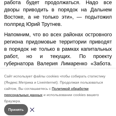
работа будет продолжаться. Надо все
дворы приводить в порядок на Дальнем
Востоке, а не только эти», — подытожил
полпред Юрий Трутнев.
Напомним, что во всех районах островного
региона придомовые территории приводят
в порядок не только в рамках капитальных
работ, но и текущих. По проекту
губернатора Валерия Лимаренко «Забота.
Защита. Уважение» третий год подряд
Cайт использует файлы cookies чтобы собирать статистику
обновляют дворы. Активные жители сами
(Яндекс.Метрика и Liveinternet).
Продолжая пользоваться
заявляют о необходимости ремонта.
сайтом, Вы соглашаетесь с
Политикой обработки
персональных данных
и использовании cookies вашего
Понравилась статья?
браузера.
5
4
3
2
1
Принять