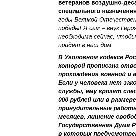
ветеранов воздушно-дес
специального назначения
годы Великой Отечественн
победы! Я сам – внук Гер
необходима сейчас, чтоб
придет в наш дом.
В Уголовном кодексе Ро
которой прописана отв
прохождения военной и 
Если у человека нет за
службы, ему грозят сле
000 рублей или в размере
принудительные работы н
месяцев, лишение свобод
Государственная Дума Р
в которых предусмотрен