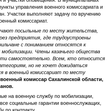
я и участки оповещения. В муниципальных
пункты управления военного комиссариата и
ан. Участки выполняют задачу по вручению
оенный комиссариат.
учают посыльные по месту жительства,
рез предприятия, где трудоустроены
рильчане с пониманием относятся к
 мобилизации. Члены казачьего общества
йти самостоятельно. Всем, кто относится
категориям, но не хочет дожидаться
ся в военный комиссариат по месту
 военный комиссар Сахалинской области,
анов.
ные на военную службу по мобилизации,
 все социальные гарантии военнослужащих,
у по контракту.