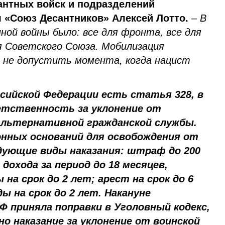
антных войск и подразделений
 «Союз Десантников» Алексей Лотто.
– В
ой войны было: все для фронта, все для
оя Советского Союза. Мобилизация
ы не допустить момента, когда нацист
ссийской Федерации есть статья 328, в
етственность за уклонение от
альтернативной гражданской службы.
конных оснований для освобождения от
дующие виды наказания: штраф до 200
 дохода за период до 18 месяцев,
а срок до 2 лет; арест на срок до 6
ы на срок до 2 лет. Накануне
Ф приняла поправки в Уголовный кодекс,
о наказание за уклонение от воинской