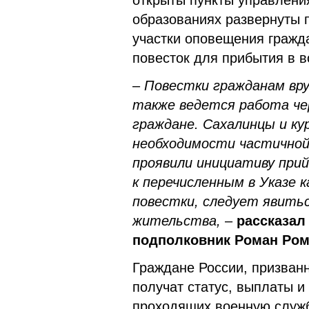
открыты пункты управлени
образованиях развернуты 
участки оповещения гражд
повесток для прибытия в в
–
Повестки гражданам вр
также ведется работа че
граждане. Сахалинцы и ку
необходимости частичной
проявили инициативу при
к перечисленным в Указе 
повестки, следует явить
жительства,
–
рассказал
подполковник Роман Ром
Граждане России, призван
получат статус, выплаты и
проходящих военную служб