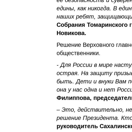
её безопасность и сувере
едины, как никогда. В еди
наших ребят, защищающи
Собрания Томаринского г
Новикова.
Решение Верховного глав
общественники.
- Для России в мире наст
острая. На защиту призы
быть. Дети и внуки Вам 
она у нас одна и нет Росс
Филиппова, председател
– Это, действительно, н
решение Президента. Кто
руководитель Сахалинск