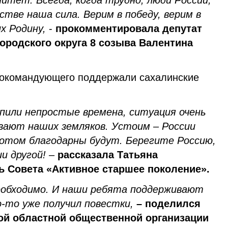
нитет. Всегда, когда трудно, люди России,
нстве наша сила. Верим в победу, верим в
х Родину,
-
прокомментировала депутат
ородского округа 8 созыва Валентина
нокомандующего поддержали сахалинские
упили непростые времена, ситуация очень
вают наших земляков. Устоим – России
потом благодарны будут. Берегите Россию,
ии другой!
–
рассказала Татьяна
ь Совета «Активное старшее поколение».
еобходимо. И наши ребята поддерживают
-то уже получил повестки,
– поделился
ой областной общественной организации