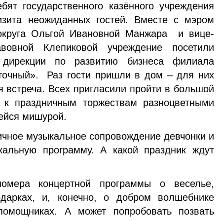
бят государственного казённого учреждения
изита неожиданных гостей. Вместе с мэром
 округа Ольгой Ивановной Манжара и вице-
вовной Клепиковой учреждение посетили
й дирекции по развитию бизнеса филиала
точный». Раз гости пришли в дом – для них
я встреча. Всех пригласили пройти в большой
 к праздничным торжествам разноцветными
ейся мишурой.
чное музыкальное сопровождение девчонки и
альную программу. А какой праздник ждут
!
номера концертной программы о веселье,
дарках, и, конечно, о добром волшебнике
омощниках. А может попробовать позвать