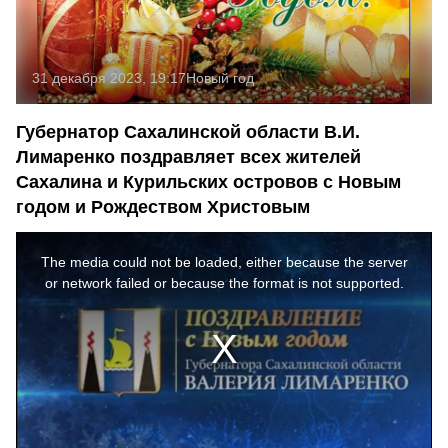
31 декабря 2023, 19:17
Новый год
Губернатор Сахалинской области В.И.
Лимаренко поздравляет всех жителей
Сахалина и Курильских островов с Новым
годом и Рождеством Христовым
This
is
a
The media could not be loaded, either because the server
modal
window.
or network failed or because the format is not supported.