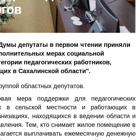
огов
ото:
 Думы депутаты в первом чтении приняли
ополнительных мерах социальной
егории педагогических работников,
их в Сахалинской области".
руппой областных депутатов.
овая мера поддержки для педагогических
их в сельской местности и работающих в
низациях, находящихся в ведении области и
авления. Тем, кто снимает жилое помещение в
лагается выплачивать ежемесячную денежную