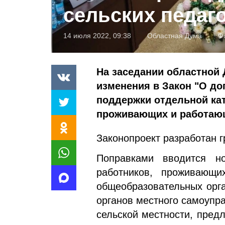
сельских педаг
14 июля 2022, 09:38
Областная Дума
Ф
На заседании областной
изменения в Закон "О д
поддержки отдельной кат
проживающих и работающ
Законопроект разработан г
Поправками вводится н
работников, проживающ
общеобразовательных орга
органов местного самоупр
сельской местности, пред