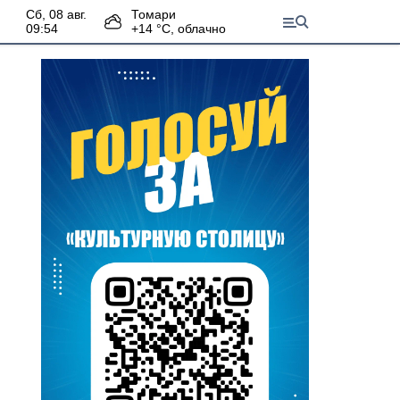
сб, 08 авг.
Томари
09:54
+
14
°С,
облачно