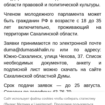
области правовой и политической культуры.
Членом молодежного парламента может
быть гражданин РФ в возрасте с 18 до 35
лет включительно, проживающий на
территории Сахалинской области.
Заявки принимаются по электронной почте
duma@dumasakhalin.ru или по адресу:
Южно-Сахалинск, улица Чехова, 37. Список
необходимых документов, анкету и
подписной лист можно скачать на сайте
Сахалинской областной Думы.
Срок подачи заявок — до 25 августа.
Справки по телефону 43-76-70.
Cайт использует файлы cookies чтобы собирать статистику
Авторы:
Пресс-центр Сахалинской областной Думы
(Яндекс.Метрика и Liveinternet).
Продолжая пользоваться