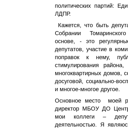
политических партий: Ед
ЛДПР.
Кажется, что быть депута
Собрании Томаринского 
основе, - это регулярн
депутатов, участие в ком
поправок к нему, публ
стимулирования района, 
многоквартирных домов, с
досуговой, социально-вос
и многое-многое другое.
Основное место моей ра
директор МБОУ ДО Центра
мои коллеги – депут
деятельностью. Я являюс