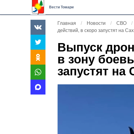
Вести Томари
Главная
Новости
СВО
действий, в скоро запустят на Са
Выпуск дрон
в зону боевы
запустят на