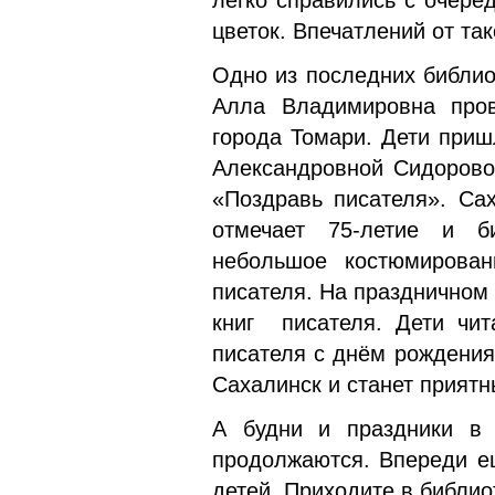
легко справились с очер
цветок. Впечатлений от та
Одно из последних библи
Алла Владимировна про
города Томари. Дети приш
Александровной Сидоровой
«Поздравь писателя». Са
отмечает 75-летие и б
небольшое костюмирова
писателя. На праздничном
книг писателя. Дети чит
писателя с днём рождения
Сахалинск и станет прият
А будни и праздники в 
продолжаются. Впереди ещ
детей. Приходите в библио