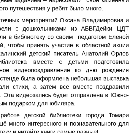
едным заданием – нарисовали свой каменный
кого путешествия у ребят было много.
отечных мероприятий Оксана Владимировна и
вели с дошкольниками из АБВГДейки ЦДТ
ли в библиотеку со своим педагогом Еленой
, чтобы принять участие в областной акции
халинский детский писатель Анатолий Орлов
иблиотека вместе с детьми подготовила
нное видеопоздравление ко дню рождения
 стенде была оформлена небольшая выставка
али стихи, а затем все вместе поздравили
. Эта видеозапись будет отправлена в Южно-
ным подарком для юбиляра.
работе детской библиотеки города Томари
ё много интересного и познавательного для
теку и читайте книги самые разные!