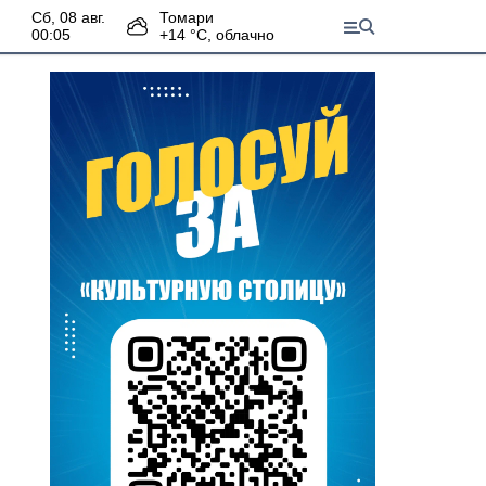
сб, 08 авг.
Томари
00:05
+
14
°С,
облачно