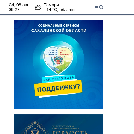
сб, 08 авг.
Томари
09:27
+
14
°С,
облачно