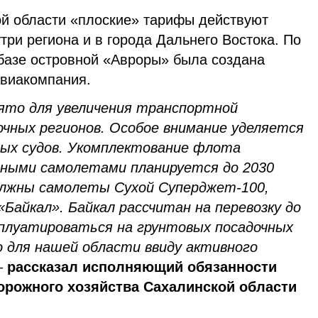
ой области «плоские» тарифы действуют
три региона и в города Дальнего Востока. По
базе островной «Авроры» была создана
виакомпания.
ято для увеличения транспортной
чных регионов. Особое внимание уделяется
ных судов. Укомплектование флота
ными самолетами планируется до 2030
олжны самолеты Сухой Суперджет-100,
«Байкал». Байкал рассчитан на перевозку до
сплуатироваться на грунтовых посадочных
о для нашей области ввиду активного
–
рассказал исполняющий обязанности
орожного хозяйства Сахалинской области