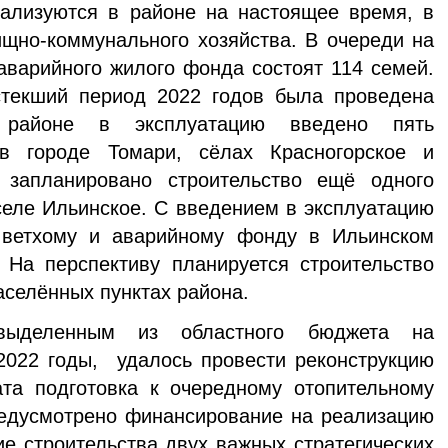
еализуются в районе на настоящее время, в
щно-коммунального хозяйства. В очереди на
 аварийного жилого фонда состоят 114 семей.
текший период 2022 годов была проведена
айоне в эксплуатацию введено пять
в городе Томари, сёлах Красногорское и
 запланировано строительство ещё одного
селе Ильинское. С введением в эксплуатацию
 ветхому и аварийному фонду в Ильинском
 На перспективу планируется строительство
аселённых пунктах района.
 выделенным из областного бюджета на
2022 годы, удалось провести реконструкцию
та подготовка к очередному отопительному
редусмотрено финансирование на реализацию
ие строительства двух важных стратегических