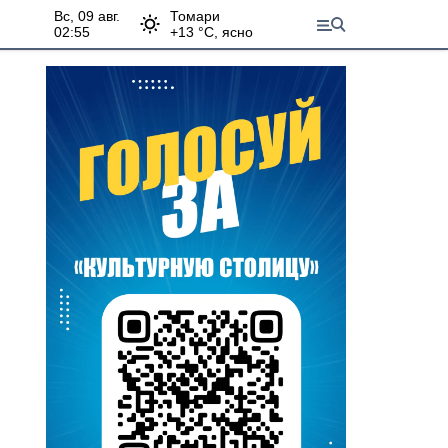
вс, 09 авг.
Томари
02:55
+
13
°С,
ясно