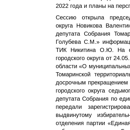
2022 года и планы на перс
Сессию открыла председ
округа Новикова Валенти
депутата Собрания Томар
Голубева С.М.» информац
ТИК Никитина О.Ю. На о
городского округа от 24.0
области «О муниципальных
Томаринской территориал
досрочным прекращением 
городского округа седьмо
депутата Собрания по еди
передали зарегистриров
выдвинутому избиратель
отделения партии «Едина