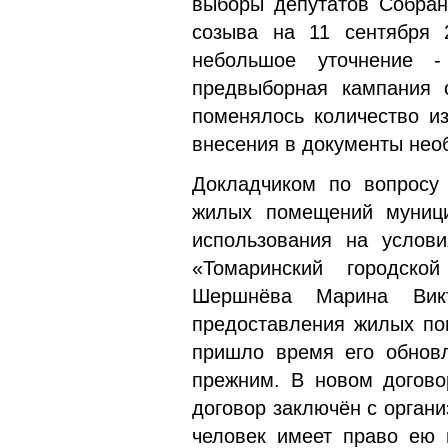
выборы депутатов Собрани
созыва на 11 сентября 
небольшое уточнение 
предвыборная кампания с
поменялось количество из
внесения в документы нео
Докладчиком по вопросу
жилых помещений муници
использования на усло
«Томаринский городско
Шершнёва Марина Викт
предоставления жилых пом
пришло время его обновл
прежним. В новом догово
договор заключён с орган
человек имеет право ею 