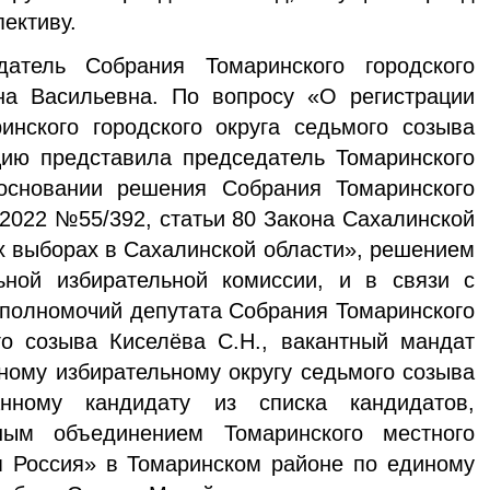
пективу.
атель Собрания Томаринского городского
на Васильевна. По вопросу «О регистрации
инского городского округа седьмого созыва
ию представила председатель Томаринского
сновании решения Собрания Томаринского
5.2022 №55/392, статьи 80 Закона Сахалинской
 выборах в Сахалинской области», решением
ьной избирательной комиссии, и в связи с
полномочий депутата Собрания Томаринского
го созыва Киселёва С.Н., вакантный мандат
ному избирательному округу седьмого созыва
анному кандидату из списка кандидатов,
ным объединением Томаринского местного
я Россия» в Томаринском районе по единому