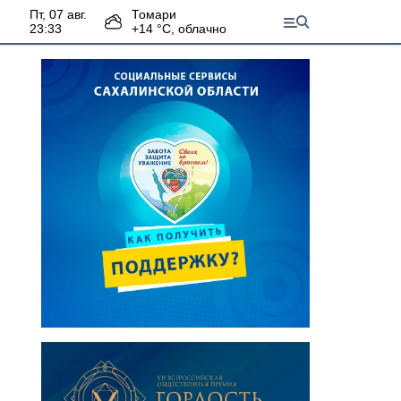
пт, 07 авг.
Томари
23:33
+
14
°С,
облачно