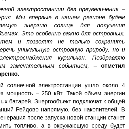
ечной электростанции без преувеличения –
урил. Мы впервые в нашем регионе будем
вляемую энергию солнца для получения
бъемах. Это особенно важно для островных,
истем и позволит не только сохранить
речь уникальную островную природу, но и
лектроснабжения курильчан. Поздравляю
им замечательным событием,
–
отметил
аренко.
й солнечной электростанции ушло около 4
я мощность – 250 кВт. Такой объем энергии
ых батарей. Энергообъект подключат к общей
анций Рейдово напрямую, без накопителей. В
генерация после запуска новой станции станет
мить топливо, а в окружающую среду будет