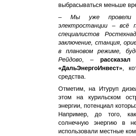
выбрасываться меньше вр
– Мы уже провели п
электростанции – всё 
специалистов Ростехна
заключение, станция, ори
в плановом режиме, бу
Рейдово
, –
рассказал
«ДальЭнергоИнвест»
, ко
средства.
Отметим, на Итуруп дизе
этом на курильском ост
энергии, потенциал которы
Например, до того, ка
солнечную энергию в н
использовали местные комп