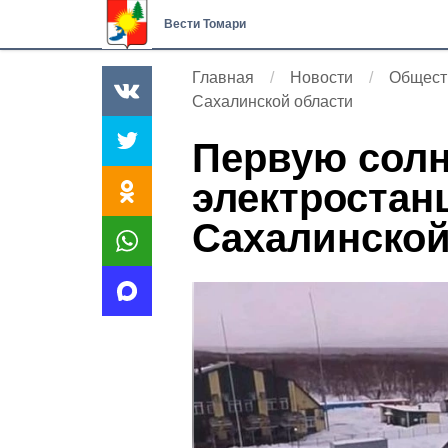
Вести Томари
Главная
Новости
Общест
Сахалинской области
Первую сол
электростан
Сахалинской