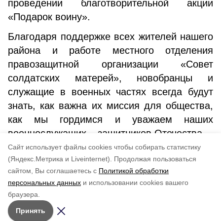
проведении благотворительной акции
«Подарок воину».
Благодаря поддержке всех жителей нашего
района и работе местного отделения
правозащитной организации «Совет
солдатских матерей», новобранцы и
служащие в военных частях всегда будут
знать, как важна их миссия для общества,
как мы гордимся и уважаем наших
военнослужащих – защитников Отечества.
Cайт использует файлы cookies чтобы собирать статистику
Авторы:
Ольга Титова
(Яндекс.Метрика и Liveinternet).
Продолжая пользоваться
сайтом, Вы соглашаетесь с
Политикой обработки
Понравилась статья?
персональных данных
и использовании cookies вашего
по оценке
4
пользователей
браузера.
5
4
3
2
1
Принять