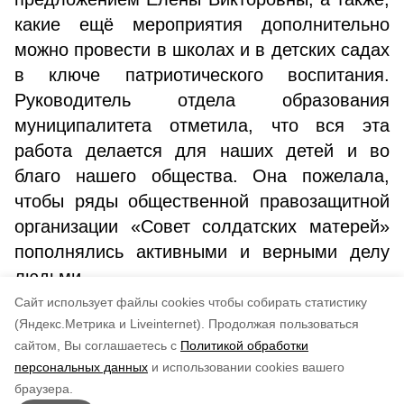
какие ещё мероприятия дополнительно
можно провести в школах и в детских садах
в ключе патриотического воспитания.
Руководитель отдела образования
муниципалитета отметила, что вся эта
работа делается для наших детей и во
благо нашего общества. Она пожелала,
чтобы ряды общественной правозащитной
организации «Совет солдатских матерей»
пополнялись активными и верными делу
людьми.
Cайт использует файлы cookies чтобы собирать статистику
Авторы:
Ольга Титова
(Яндекс.Метрика и Liveinternet).
Продолжая пользоваться
сайтом, Вы соглашаетесь с
Политикой обработки
Понравилась статья?
персональных данных
и использовании cookies вашего
по оценке
4
пользователей
браузера.
5
4
3
2
1