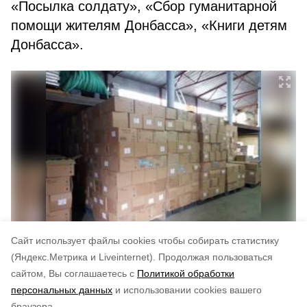
«Посылка солдату», «Сбор гуманитарной
помощи жителям Донбасса», «Книги детям
Донбасса».
Cайт использует файлы cookies чтобы собирать статистику
Авторы:
Департамент информационной политики
(Яндекс.Метрика и Liveinternet).
Продолжая пользоваться
сайтом, Вы соглашаетесь с
Политикой обработки
Понравилась статья?
персональных данных
и использовании cookies вашего
по оценке
5
пользователей
браузера.