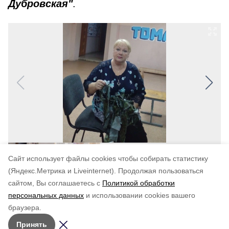
Дубровская"
.
Cайт использует файлы cookies чтобы собирать статистику
(Яндекс.Метрика и Liveinternet).
Продолжая пользоваться
сайтом, Вы соглашаетесь с
Политикой обработки
Понравилась статья?
персональных данных
и использовании cookies вашего
по оценке
4
пользователей
браузера.
5
4
3
2
1
Принять