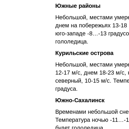
Южные районы
Небольшой, местами умерен
днем на побережьях 13-18 
юго-западе -8…-13 градусо
гололедица.
Курильские острова
Небольшой, местами умере
12-17 м/с, днем 18-23 м/с,
северный, 10-15 м/с. Темп
градуса.
Южно-Сахалинск
Временами небольшой снег.
Температура ночью -11…-13
будет гололедица.