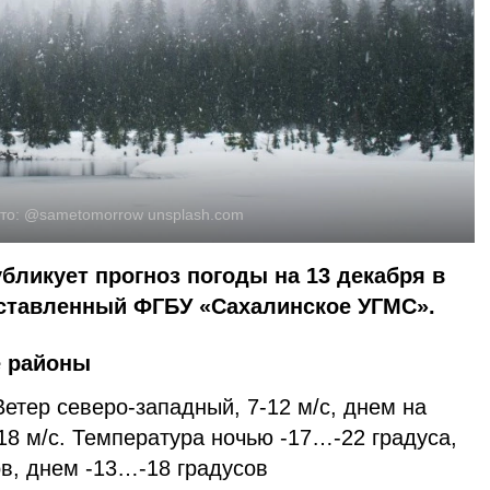
то:
@sametomorrow
unsplash.com
убликует прогноз погоды на 13 декабря в
оставленный ФГБУ «Сахалинское УГМС».
е районы
етер северо-западный, 7-12 м/с, днем на
8 м/с. Температура ночью -17…-22 градуса,
в, днем -13…-18 градусов