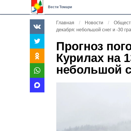
Вести Томари
Главная
Новости
Общест
декабря: небольшой снег и -30 гр
Прогноз пог
Курилах на 1
небольшой сн