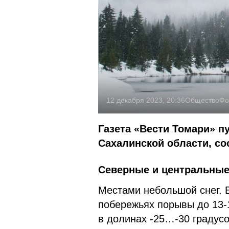
12 декабря 2023, 20:36
Общество
Фо
Газета «Вести Томари» п
Сахалинской области, с
Северные и центральны
Местами небольшой снег. В
побережьях порывы до 13-1
в долинах -25…-30 градусо