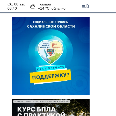
сб, 08 авг.
Томари
03:40
+
14
°С,
облачно
СОЦРЕКЛАМА • КОНТРАКТНАЯСЛУЖБА65.РФ