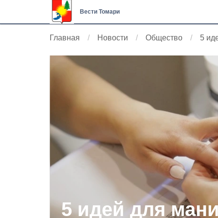
Вести Томари
Главная
Новости
Общество
5 ид
5 идей для ман