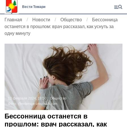
Вести Томари
Главная
Новости
Общество
Бессонница
останется в прошлом: врач рассказал, как уснуть за
одну минуту
13 февраля 2024, 18:50
Общество
Фото:
@entersge
unsplash.com
Бессонница останется в
прошлом: врач рассказал, как