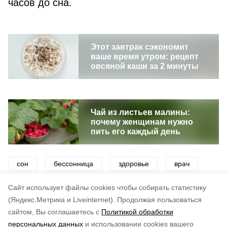
часов до сна.
Этот завтрак сэкономит
ваше время утром: рецепт
овсяной каши за 2 минуты
Чай из листьев малины:
почему женщинам нужно
пить его каждый день
сон
бессонница
здоровье
врач
рекомендации
советы
полезные советы
Cайт использует файлы cookies чтобы собирать статистику
(Яндекс.Метрика и Liveinternet).
Продолжая пользоваться
сайтом, Вы соглашаетесь с
Политикой обработки
Понравилась статья?
персональных данных
и использовании cookies вашего