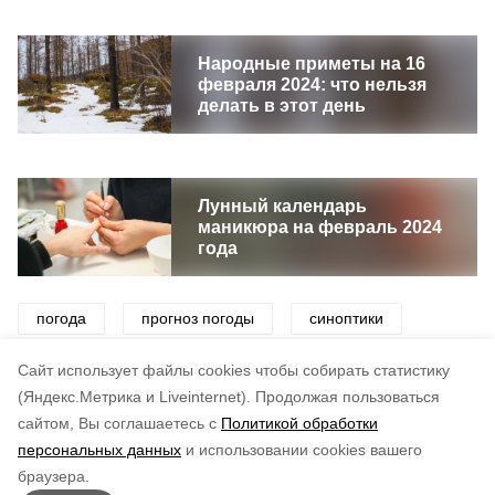
Народные приметы на 16
февраля 2024: что нельзя
делать в этот день
Лунный календарь
маникюра на февраль 2024
года
погода
прогноз погоды
синоптики
снег
ветер
Cайт использует файлы cookies чтобы собирать статистику
(Яндекс.Метрика и Liveinternet).
Продолжая пользоваться
сайтом, Вы соглашаетесь с
Политикой обработки
Понравилась статья?
персональных данных
и использовании cookies вашего
по оценке
5
пользователей
браузера.
5
4
3
2
1