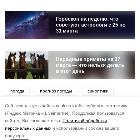
Гороскоп на неделю: что
советуют астрологи с 25 по
31 марта
Народные приметы на 27
марта — что нельзя делать
в этот день
погода
прогноз погоды
синоптики
снег
ветер
потепление
Cайт использует файлы cookies чтобы собирать статистику
(Яндекс.Метрика и Liveinternet).
Продолжая пользоваться
сайтом, Вы соглашаетесь с
Политикой обработки
Понравилась статья?
персональных данных
и использовании cookies вашего
по оценке
4
пользователей
браузера.