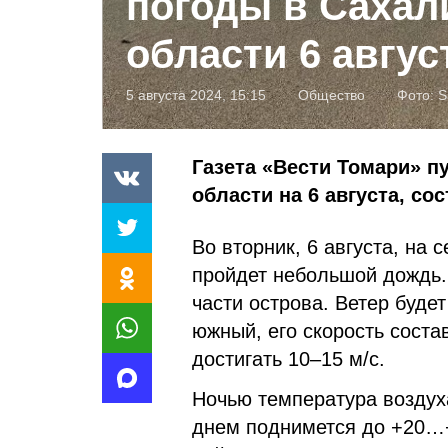
погоды в Сахал
области 6 авгус
5 августа 2024, 15:15
Общество
Фото:
S
Газета «Вести Томари» п
области на 6 августа, с
Во вторник, 6 августа, на
пройдет небольшой дождь.
части острова. Ветер будет
южный, его скорость соста
достигать 10–15 м/с.
Ночью температура воздуха
днем поднимется до +20…+