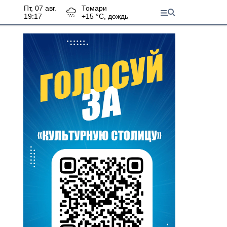
пт, 07 авг.
Томари
19:17
+
15
°С,
дождь