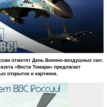
о:
bestkartinki.ru
оссии отметят День Военно-воздушных сил.
газета «Вести Томари» предлагает
х открыток и картинок.