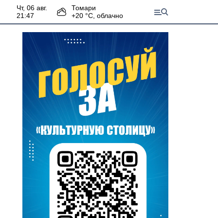
чт, 06 авг.
Томари
21:47
+
20
°С,
облачно