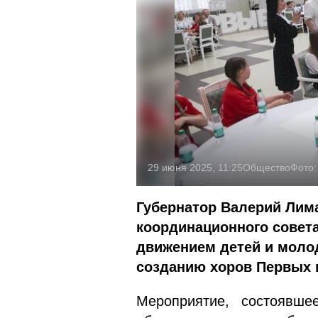
29 июня 2025, 11:25
Общество
Фото
Губернатор Валерий Лима
координационного совет
движением детей и моло
созданию хоров Первых 
Мероприятие, состоявш