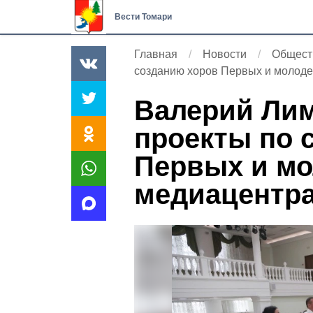
Вести Томари
Главная
Новости
Общест
созданию хоров Первых и молод
Валерий Лим
проекты по 
Первых и мо
медиацентр