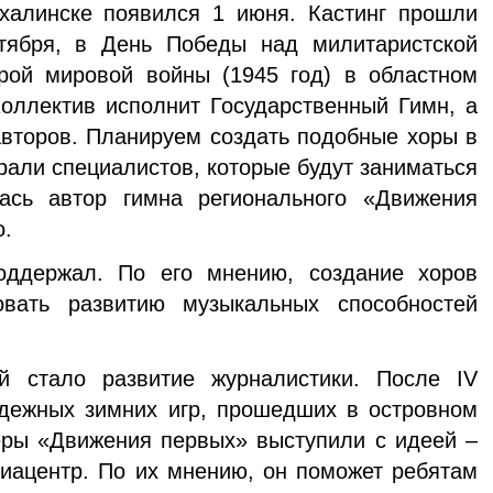
алинске появился 1 июня. Кастинг прошли
тября, в День Победы над милитаристской
рой мировой войны (1945 год) в областном
Коллектив исполнит Государственный Гимн, а
авторов. Планируем создать подобные хоры в
рали специалистов, которые будут заниматься
ась автор гимна регионального «Движения
о.
оддержал. По его мнению, создание хоров
овать развитию музыкальных способностей
 стало развитие журналистики. После IV
одежных зимних игр, прошедших в островном
еры «Движения первых» выступили с идеей –
иацентр. По их мнению, он поможет ребятам