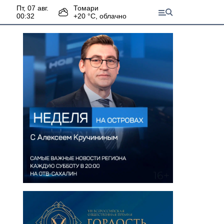
пт, 07 авг.
Томари
00:32
+
20
°С,
облачно