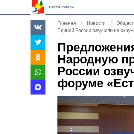
Вести Томари
Главная
Новости
Общест
Единой России озвучили на окру
Предложения
Народную п
России озву
форуме «Ест