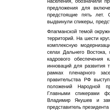
населения, обозначили п
предложения для включ
предстоящие пять лет. 
выдвинули спикеры, пред
Флагманской темой окружн
территорий. На шести кру
комплексную модернизац
селах Дальнего Востока, 
кадрового обеспечения 
инноваций для развития т
рамках пленарного зас
правительства РФ высту
положений Народной пр
Главными спикерами фо
Владимир Якушев и за
представитель президента