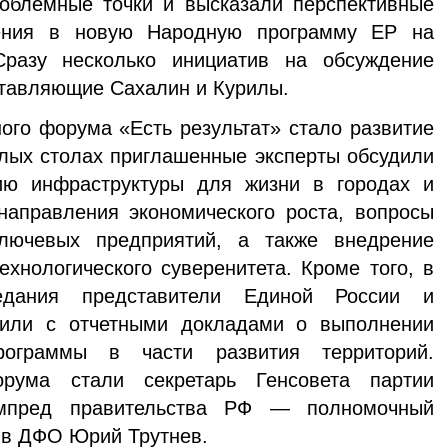
роблемные точки и высказали перспективные
ения в новую Народную программу ЕР на
Сразу несколько инициатив на обсуждение
ставляющие Сахалин и Курилы.
ого форума «Есть результат» стало развитие
глых столах приглашенные эксперты обсудили
ию инфраструктуры для жизни в городах и
направления экономического роста, вопросы
ключевых предприятий, а также внедрение
ехнологического суверенитета. Кроме того, в
едания представители Единой России и
пили с отчетными докладами о выполнении
ограммы в части развития территорий.
рума стали секретарь Генсовета партии
мпред правительства РФ — полномочный
 в ДФО Юрий Трутнев.