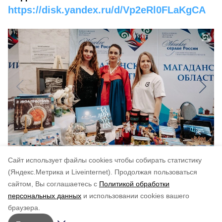
https://disk.yandex.ru/d/Vp2eRl0FLaKgCA
Cайт использует файлы cookies чтобы собирать статистику
(Яндекс.Метрика и Liveinternet).
Продолжая пользоваться
сайтом, Вы соглашаетесь с
Политикой обработки
Понравилась статья?
персональных данных
и использовании cookies вашего
по оценке
5
пользователей
браузера.
5
4
3
2
1