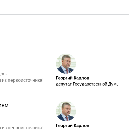
» -
Георгий Карлов
ом из первоисточника!
депутат Государственной Думы
иям
Георгий Карлов
ом из первоисточника!