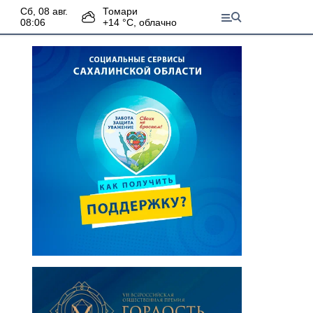
сб, 08 авг.
Томари
08:06
+
14
°С,
облачно