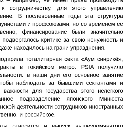
к сотрудничеству, для этого управлению
ение. В послевоенные годы эта структура
унистами и профсоюзами, но со временем её
твенно, финансирование были значительно
 подвергалось критике за свою ненужность и
даже находилось на грани упразднения.
одарила тоталитарная секта «Аум синрикё»,
ракты в токийском метро. PSIA получило
льности: в наши дни его основное занятие
чтобы наблюдать за бывшими сектантами и
 важности для государства этого нелёгкого
анное подразделение японского Минюста
нской деятельности сотрудников иностранных
твенно, и российское.
ты относится и выпуск вышеупомянутого