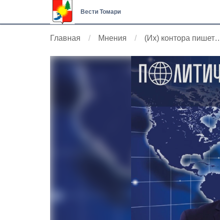
Вести Томари
Главная
Мнения
(Их) контора пишет