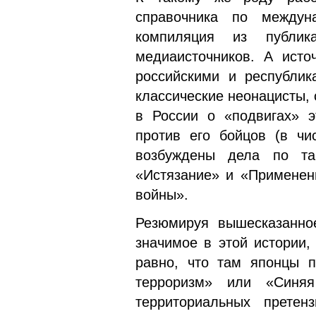
справочника по междун
компиляция из публик
медиаисточников. А исто
российскими и республик
классические неонацисты,
в России о «подвигах» э
против его бойцов (в чи
возбуждены дела по та
«Истязание» и «Применен
войны».
Резюмируя вышесказанное
значимое в этой истории,
равно, что там японцы п
терроризм» или «Синя
территориальных прете