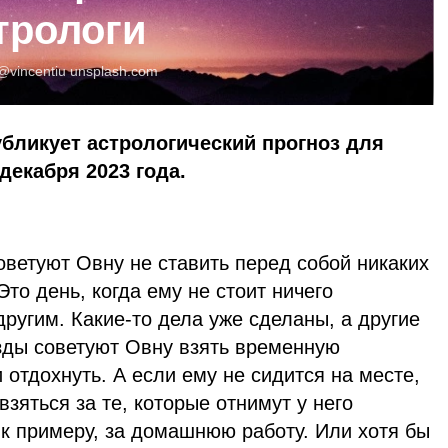
трологи
@vincentiu
unsplash.com
убликует астрологический прогноз для
 декабря 2023 года.
оветуют Овну не ставить перед собой никаких
то день, когда ему не стоит ничего
другим. Какие-то дела уже сделаны, а другие
езды советуют Овну взять временную
 отдохнуть. А если ему не сидится на месте,
зяться за те, которые отнимут у него
 примеру, за домашнюю работу. Или хотя бы