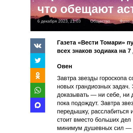
что обещают ас
6 декабря 2023, 21:03
Общество
Фото:
Газета «Вести Томари» п
всех знаков зодиака на 7
Овен
Завтра звезды гороскопа с
новых грандиозных задач. Э
доказывать — ни себе, ни 
пока подождут. Завтра зв
передышку, расслабиться и
стоит вместо больших дел в
минимум душевных сил — к