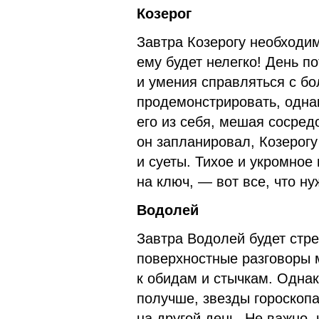
Козерог
Завтра Козерогу необходим
ему будет нелегко! День п
и умения справляться с бо
продемонстрировать, одна
его из себя, мешая сосред
он запланировал, Козерогу
и суеты. Тихое и укромное
на ключ, — вот все, что ну
Водолей
Завтра Водолей будет стр
поверхностные разговоры м
к обидам и стычкам. Однако
получше, звезды гороскоп
на другой день. Не важно,