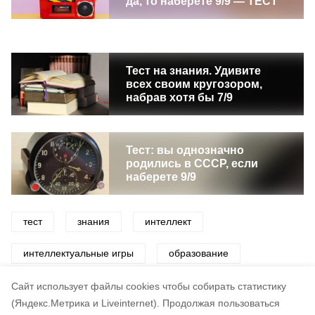
да, то наберете 9/9 — ТЕСТ
Тест на знания. Удивите
всех своим кругозором,
набрав хотя бы 7/9
Тест: вы однозначно
родились в СССР, если
наберете 9/9
тест
знания
интеллект
интеллектуальные игры
образование
словарный запас
слова
Cайт использует файлы cookies чтобы собирать статистику
(Яндекс.Метрика и Liveinternet).
Продолжая пользоваться