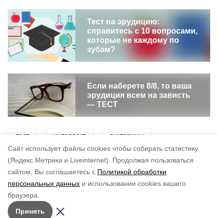
Тест на эрудицию:
справитесь с 10 вопросами,
которые не каждому по
зубам?
Если наберете 8/8, то ваша
эрудиция всем на зависть
— ТЕСТ
тест
интеллект
викторины
Cайт использует файлы cookies чтобы собирать статистику
образование
эрудиция
знания
(Яндекс.Метрика и Liveinternet).
Продолжая пользоваться
сайтом, Вы соглашаетесь с
Политикой обработки
персональных данных
и использовании cookies вашего
Понравилась статья?
браузера.
5
4
3
2
1
Принять