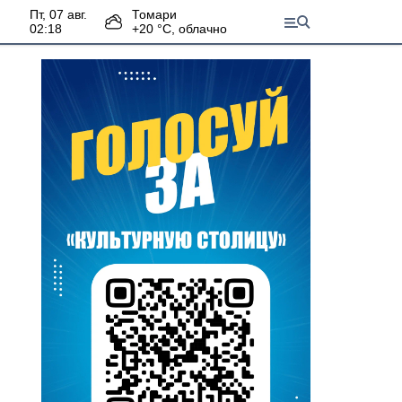
пт, 07 авг.
Томари
02:18
+
20
°С,
облачно