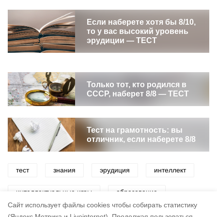
Если наберете хотя бы 8/10,
то у вас высокий уровень
эрудиции — ТЕСТ
Только тот, кто родился в
СССР, наберет 8/8 — ТЕСТ
Тест на грамотность: вы
отличник, если наберете 8/8
тест
знания
эрудиция
интеллект
интеллектуальные игры
образование
Cайт использует файлы cookies чтобы собирать статистику
викторина
(Яндекс.Метрика и Liveinternet).
Продолжая пользоваться