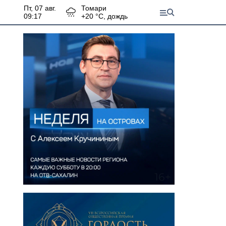
пт, 07 авг.
Томари
09:17
+
20
°С,
дождь