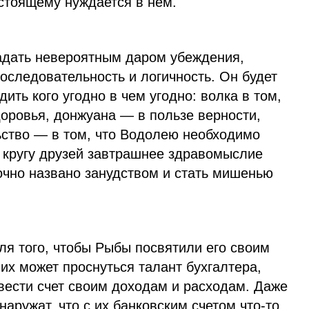
стоящему нуждается в нем.
адать невероятным даром убеждения,
последовательность и логичность. Он будет
ить кого угодно в чем угодно: волка в том,
доровья, донжуана — в пользе верности,
ьство — в том, что Водолею необходимо
в кругу друзей завтрашнее здравомыслие
чно названо занудством и стать мишенью
ля того, чтобы Рыбы посвятили его своим
их может проснуться талант бухгалтера,
вести счет своим доходам и расходам. Даже
наружат, что с их банковским счетом что-то