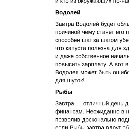
и кто из окружающих по-на
Водолей
Завтра Водолей будет обл
причиной чему станет его 
способен шаг за шагом убед
что капуста полезна для з
и даже собственное начал
повысить зарплату. А вот 
Водолея может быть ошибо
для шуток!
Рыбы
Завтра — отличный день д
финансам. Неожиданно в н
позволив досконально под
если Рыбы завтра вдруг об