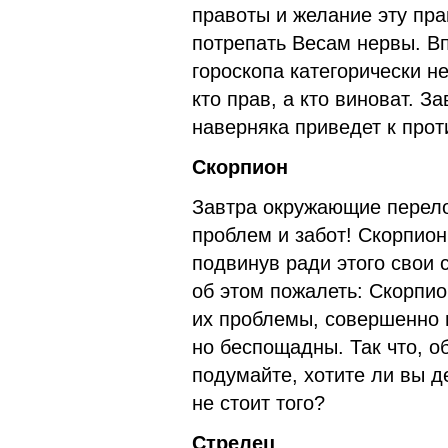
правоты и желание эту пр
потрепать Весам нервы. Вп
гороскопа категорически н
кто прав, а кто виноват. З
наверняка приведет к прот
Скорпион
Завтра окружающие перело
проблем и забот! Скорпион
подвинув ради этого свои 
об этом пожалеть: Скорпи
их проблемы, совершенно н
но беспощадны. Так что, о
подумайте, хотите ли вы д
не стоит того?
Стрелец