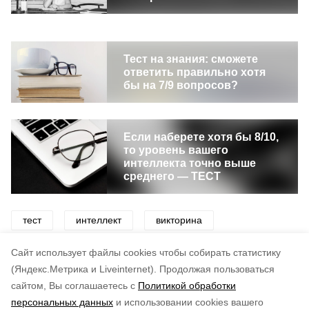
Тест на знания: сможете
ответить правильно хотя
бы на 7/9 вопросов?
Если наберете хотя бы 8/10,
то уровень вашего
интеллекта точно выше
среднего — ТЕСТ
тест
интеллект
викторина
образование
знания
эрудиция
Cайт использует файлы cookies чтобы собирать статистику
(Яндекс.Метрика и Liveinternet).
Продолжая пользоваться
сайтом, Вы соглашаетесь с
Политикой обработки
Понравилась статья?
персональных данных
и использовании cookies вашего