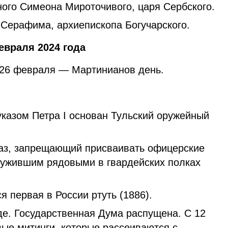
ого Симеона Мироточивого, царя Сербского.
 Серафима, архиепископа Богучарского.
евраля 2024 года
 26 февраля — Мартинианов день.
указом Петра I основан Тульский оружейный
каз, запрещающий присваивать офицерские
лужившим рядовыми в гвардейских полках
я первая в России ртуть (1886).
де. Государственная Дума распущена. С 12
вые митинги, которые рассеиваются с