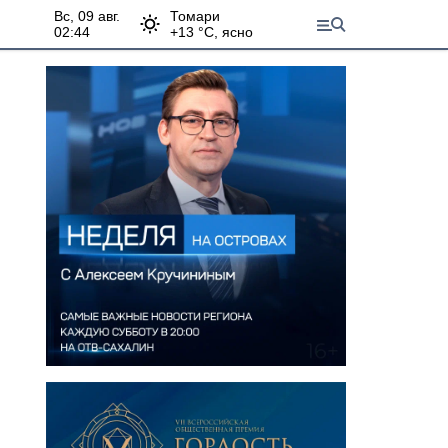
вс, 09 авг.
Томари
02:44
+
13
°С,
ясно