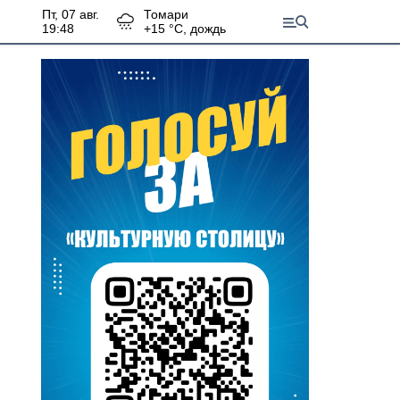
пт, 07 авг.
Томари
19:48
+
15
°С,
дождь