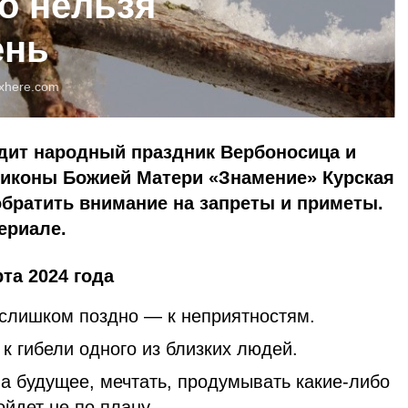
о нельзя
ень
xhere.com
одит народный праздник Вербоносица и
 иконы Божией Матери «Знамение» Курская
братить внимание на запреты и приметы.
ериале.
рта 2024 года
 слишком поздно — к неприятностям.
к гибели одного из близких людей.
на будущее, мечтать, продумывать какие-либо
йдет не по плану.