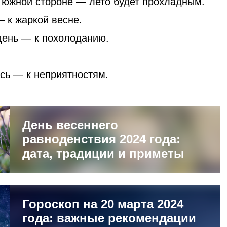
а южной стороне — лето будет прохладным.
 к жаркой весне.
 день — к похолоданию.
сь — к неприятностям.
День весеннего
равноденствия 2024 года:
дата, традиции и приметы
Гороскоп на 20 марта 2024
года: важные рекомендации