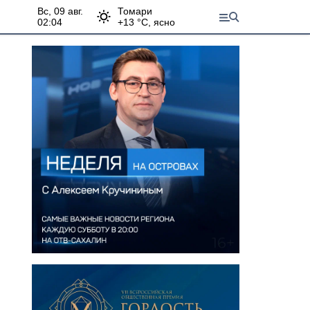
вс, 09 авг.
Томари
02:04
+
13
°С,
ясно