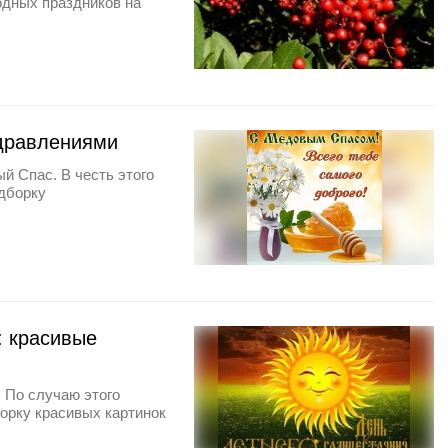
одных праздников на
здравлениями
й Спас. В честь этого
одборку
: красивые
 По случаю этого
борку красивых картинок