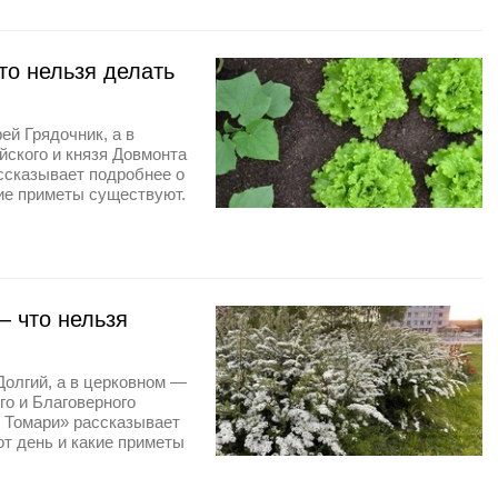
о нельзя делать
ей Грядочник, а в
ского и князя Довмонта
ассказывает подробнее о
кие приметы существуют.
 что нельзя
Долгий, а в церковном —
го и Благоверного
и Томари» рассказывает
от день и какие приметы