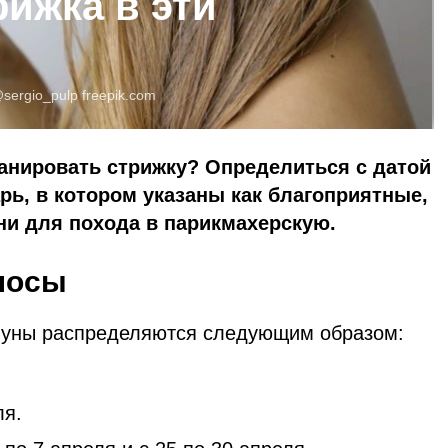
рижка в эти
sergio_pulp
freepik.com
ланировать стрижку? Определиться с датой
ь, в котором указаны как благоприятные,
ни для похода в парикмахерскую.
лосы
Луны распределяются следующим образом:
ля.