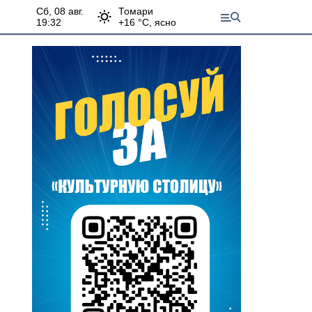
сб, 08 авг.
Томари
19:32
+
16
°С,
ясно