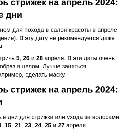
ь стрижек на апрель 2024:
е дни
ем для похода в салон красоты в апреле
ение). В эту дату не рекомендуется даже
ы.
стричь
5
,
26
и
28
апреля. В эти даты очень
 образ в целом. Лучше заняться
пример, сделать маску.
ь стрижек на апрель 2024:
и
ые дни для стрижки или ухода за волосами.
4
,
15
,
21
,
23
,
24
,
25
и
27
апреля.