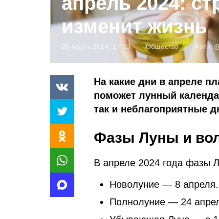
апрель 2024: ст
изменит жизнь
26 марта 2024, 17:10
Общество
Фото:
@
На какие дни в апреле п
поможет лунный календар
так и неблагоприятные д
Фазы Луны и во
В апреле 2024 года фазы 
Новолуние — 8 апреля.
Полнолуние — 24 апре