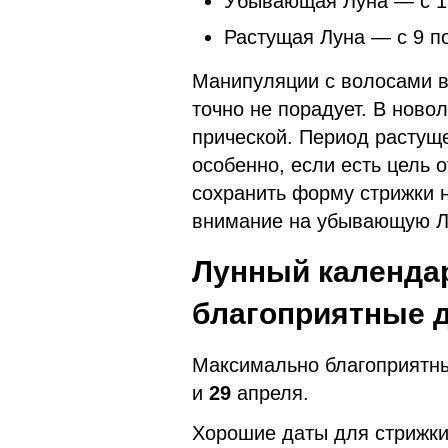
Убывающая Луна — с 1 п
Растущая Луна — с 9 по
Манипуляции с волосами в
точно не порадует. В новол
прической. Период растущ
особенно, если есть цель 
сохранить форму стрижки 
внимание на убывающую Л
Лунный календар
благоприятные 
Максимально благоприятн
и
29
апреля.
Хорошие даты для стрижк