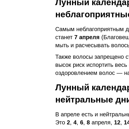
Лунный календар
неблагоприятны
Самым неблагоприятным дн
станет
7 апреля
(Благовещ
мыть и расчесывать волос
Также волосы запрещено 
высок риск испортить весь
оздоровлением волос — на
Лунный календар
нейтральные дн
В апреле есть и нейтральн
Это
2
,
4
,
6
,
8
апреля,
12
,
1