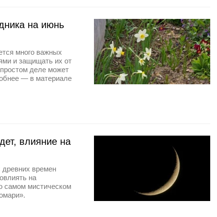
дника на июнь
яется много важных
ями и защищать их от
епростом деле может
робнее — в материале
дет, влияние на
С древних времен
овлиять на
о самом мистическом
омари».