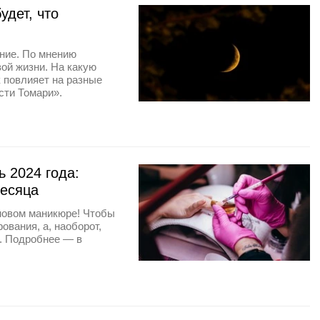
удет, что
уние. По мнению
вой жизни. На какую
к повлияет на разные
сти Томари».
 2024 года:
месяца
 новом маникюре! Чтобы
ования, а, наоборот,
. Подробнее — в