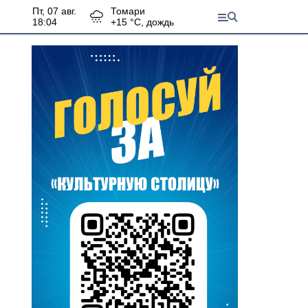
пт, 07 авг.
Томари
18:04
+
15
°С,
дождь