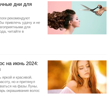
ачные дни для
ологи рекомендуют
бы привлечь удачу и не
лагоприятными для
ода, читайте в
с на июнь 2024:
ы
 яркой и красивой.
асоту, но и притянул
оваться на фазы Луны.
дарь окрашивания волос