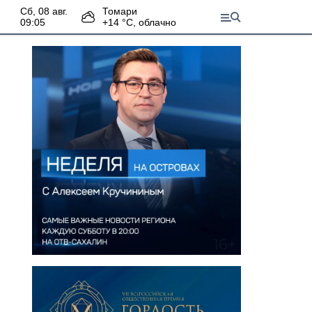
сб, 08 авг.
Томари
09:05
+
14
°С,
облачно