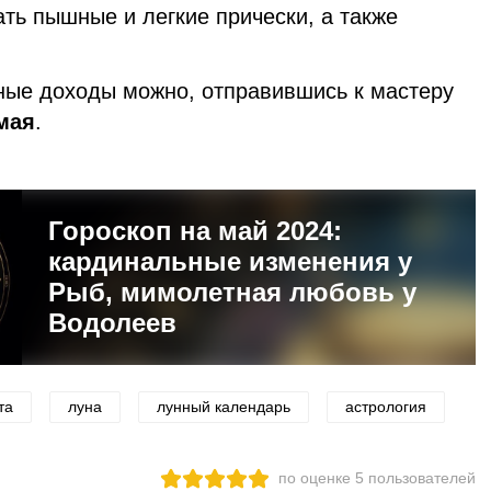
ть пышные и легкие прически, а также
ные доходы можно, отправившись к мастеру
мая
.
Гороскоп на май 2024:
кардинальные изменения у
Рыб, мимолетная любовь у
Водолеев
та
луна
лунный календарь
астрология
по оценке
5
пользователей