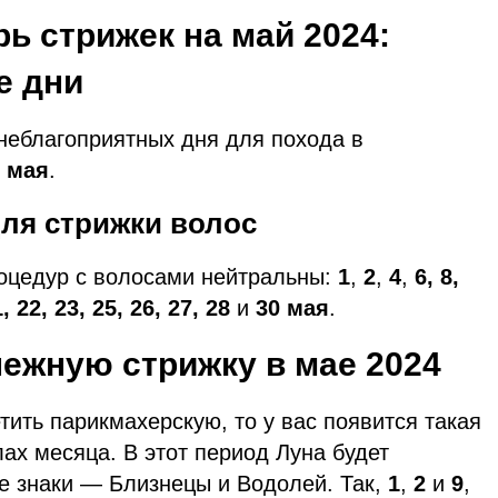
ь стрижек на май 2024:
е дни
 неблагоприятных дня для похода в
 мая
.
ля стрижки волос
роцедур с волосами нейтральны:
1
,
2
,
4
,
6, 8,
1, 22, 23, 25, 26, 27, 28
и
30
мая
.
нежную стрижку в мае 2024
тить парикмахерскую, то у вас появится такая
ах месяца. В этот период Луна будет
е знаки — Близнецы и Водолей. Так,
1
,
2
и
9
,