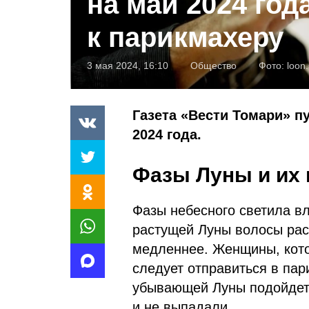
на май 2024 год
к парикмахеру
3 мая 2024, 16:10
Общество
Фото:
loon.
Газета «Вести Томари» п
2024 года.
Фазы Луны и их 
Фазы небесного светила вл
растущей Луны волосы рас
медленнее. Женщины, кото
следует отправиться в па
убывающей Луны подойдет т
и не выпадали.