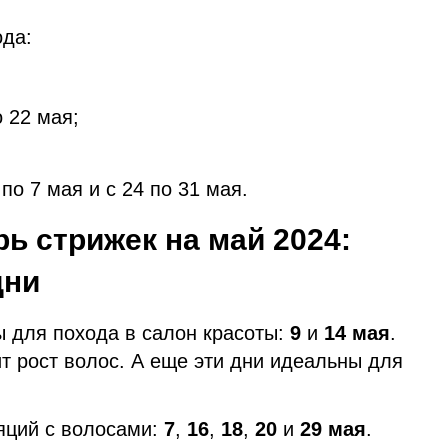
ода:
 22 мая;
о 7 мая и с 24 по 31 мая.
ь стрижек на май 2024:
дни
 для похода в салон красоты:
9
и
14 мая
.
ит рост волос. А еще эти дни идеальны для
яций с волосами:
7
,
16
,
18
,
20
и
29 мая
.