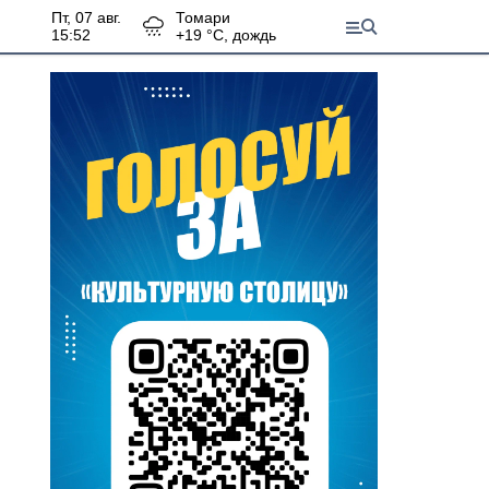
пт, 07 авг.
Томари
15:52
+
19
°С,
дождь