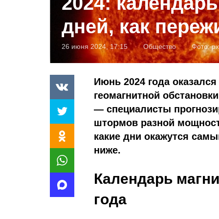
2024: календар
дней, как переж
26 июня 2024, 17:15
Общество
Фото:
px
Июнь 2024 года оказался
геомагнитной обстановки
— специалисты прогнози
штормов разной мощности
какие дни окажутся самы
ниже.
Календарь магни
года